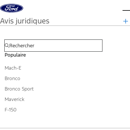
Aller au contenu
m
Avis juridiques
Populaire
Mach-E
Bronco
Bronco Sport
Maverick
F-150