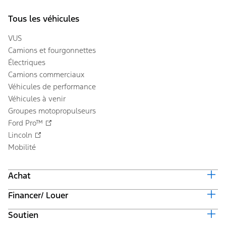
Tous les véhicules
VUS
Camions et fourgonnettes
Électriques
Camions commerciaux
Véhicules de performance
Véhicules à venir
Groupes motopropulseurs
Ford Pro™
Lincoln
Mobilité
Achat
Financer/ Louer
Équiper et obtenir un prix
Offres en cours
Soutien
Valeur du véhicule d'échange
Suivi de commande automobile