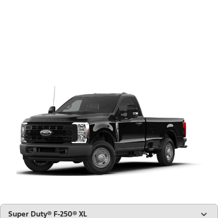
"Modèles"
Super Duty® F-250® XL