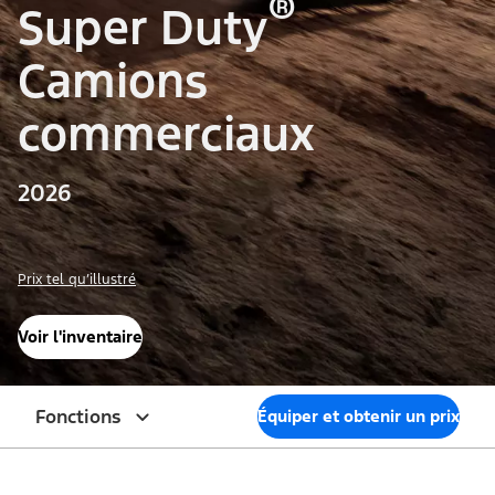
®
Super Duty
Camions
commerciaux
2026
Prix tel qu’illustré
Voir l'inventaire
Fonctions
Équiper et obtenir un prix