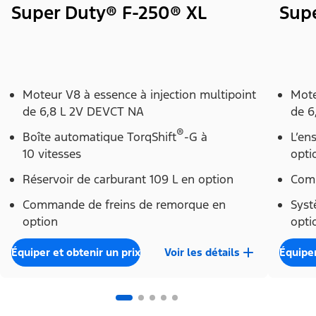
Super Duty® F-250® XL
Sup
Moteur V8 à essence à injection multipoint
Mote
de 6,8 L 2V DEVCT NA
de 6
®
Boîte automatique TorqShift
-G à
L’en
10 vitesses
opti
Réservoir de carburant 109 L en option
Comm
Commande de freins de remorque en
Syst
option
opti
Équiper et obtenir un prix
Voir les détails
Équiper