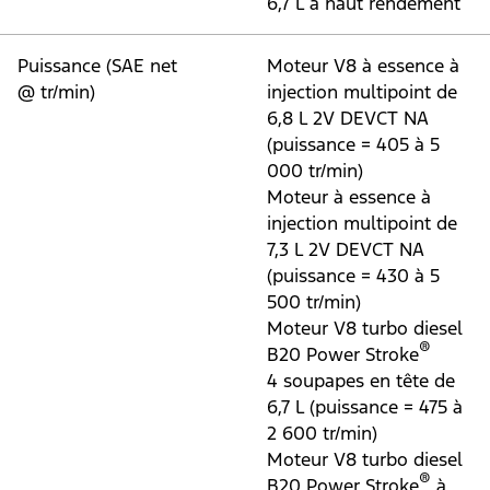
6,7 L à haut rendement
Puissance (SAE net
Moteur V8 à essence à
@ tr/min)
injection multipoint de
6,8 L 2V DEVCT NA
(puissance = 405 à 5
000 tr/min)
Moteur à essence à
injection multipoint de
7,3 L 2V DEVCT NA
(puissance = 430 à 5
500 tr/min)
Moteur V8 turbo diesel
®
B20 Power Stroke
4 soupapes en tête de
6,7 L (puissance = 475 à
2 600 tr/min)
Moteur V8 turbo diesel
®
B20 Power Stroke
à