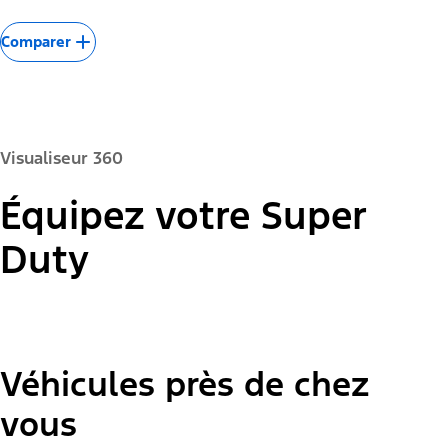
Comparer
Visualiseur 360
Équipez votre Super
Couleur de la peinture :
Duty
Véhicules près de chez
"Modèles"
Super Duty® F-250® Lariat®
vous